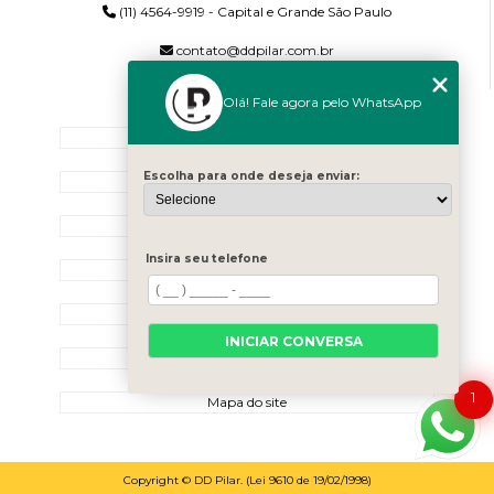
(11) 4564-9919 - Capital e Grande São Paulo
contato@ddpilar.com.br
Olá! Fale agora pelo WhatsApp
MENU
Home
Escolha para onde deseja enviar:
Quem Somos
Serviços
Insira seu telefone
Blog
Contato
INICIAR CONVERSA
Categorias
1
Mapa do site
Copyright © DD Pilar. (Lei 9610 de 19/02/1998)