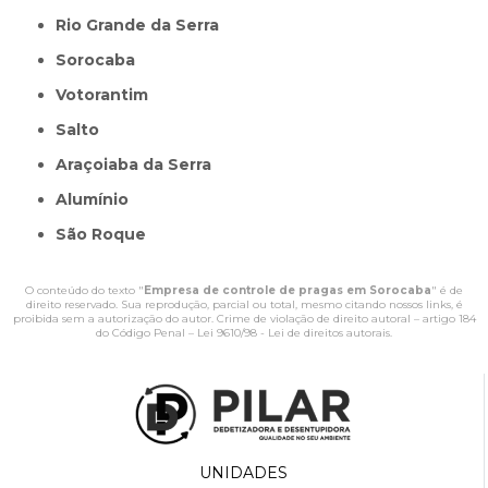
Rio Grande da Serra
Sorocaba
Votorantim
Salto
Araçoiaba da Serra
Alumínio
São Roque
O conteúdo do texto "
Empresa de controle de pragas em Sorocaba
" é de
direito reservado. Sua reprodução, parcial ou total, mesmo citando nossos links, é
proibida sem a autorização do autor. Crime de violação de direito autoral – artigo 184
do Código Penal –
Lei 9610/98 - Lei de direitos autorais
.
UNIDADES